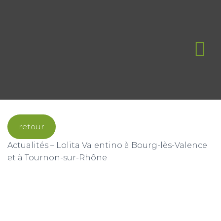
Nos savoir-faire
Concept Végetal
retour
Actualités – Lolita Valentino à Bourg-lès-Valence
et à Tournon-sur-Rhône